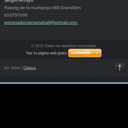
Passeig de la muntanya n88 Granollers
653797698
entrenad
orperson
alsal@ho
tmail.co
m
© 2015 Todos los derechos reservados.
Haz tu página web gratis
Ver:
Móvil
|
Clásica